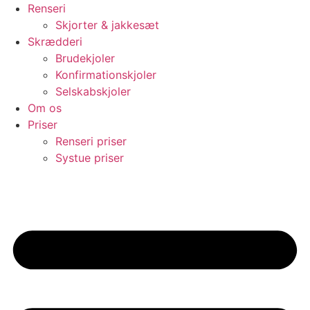
Videre
Renseri
til
Skjorter & jakkesæt
indhold
Skrædderi
Brudekjoler
Konfirmationskjoler
Selskabskjoler
Om os
Priser
Renseri priser
Systue priser