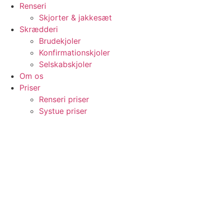
Videre
Renseri
til
Skjorter & jakkesæt
indhold
Skrædderi
Brudekjoler
Konfirmationskjoler
Selskabskjoler
Om os
Priser
Renseri priser
Systue priser